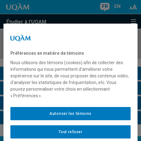
FR
EN
Étudier à l'UQAM
COURS
//
LIT4360
Théories psychanalytiques
Préférences en matière de témoins
Nous utilisons des témoins (cookies) afin de collecter des
informations qui nous permettent d’améliorer votre
Description du cours
expérience sur le site, de vous proposer des contenus vidéo,
d’analyser les statistiques de fréquentation, etc. Vous
Horaire - Été 2026
pouvez personnaliser votre choix en sélectionnant
« Préférences ».
Horaire - Automne 2026
Autoriser les témoins
Horaire - Hiver 2027
Tout refuser