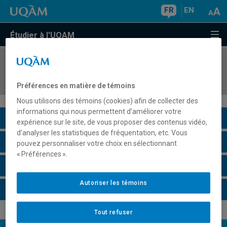
FR
EN
Étudier à l'UQAM
COURS
//
LIT4730
Littérature et identité sexuée
Préférences en matière de témoins
Nous utilisons des témoins (cookies) afin de collecter des
informations qui nous permettent d’améliorer votre
Description du cours
expérience sur le site, de vous proposer des contenus vidéo,
d’analyser les statistiques de fréquentation, etc. Vous
Horaire - Été 2026
pouvez personnaliser votre choix en sélectionnant
« Préférences ».
Horaire - Automne 2026
Autoriser les témoins
Horaire - Hiver 2027
Tout refuser