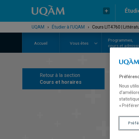
Étudi
UQAM
›
Étudier à l'UQAM
›
Cours LIT4760 | Littératu
Programmes,
Accueil
Vous êtes
cours et admiss
Retour à la section
Préférenc
C
Cours et horaires
Nous utili
d’améliore
statistiqu
« Préféren
Préf