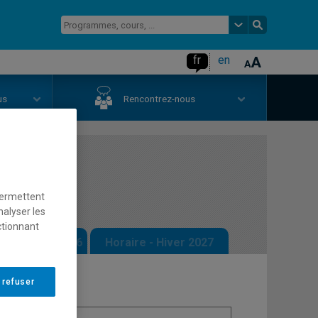
fr
en
us
Rencontrez-nous
rt
permettent
nalyser les
ctionnant
 - Automne 2026
Horaire - Hiver 2027
 refuser