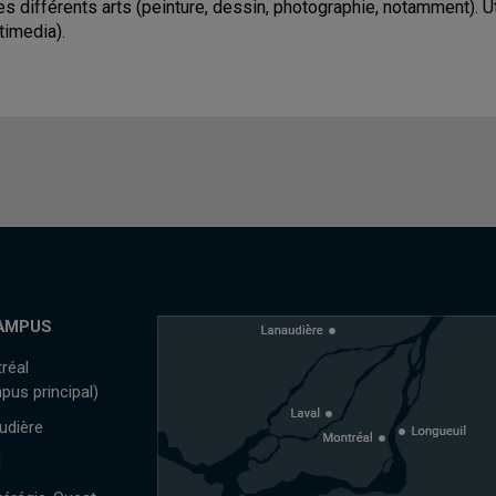
les différents arts (peinture, dessin, photographie, notamment). U
timedia).
AMPUS
réal
pus principal)
udière
l