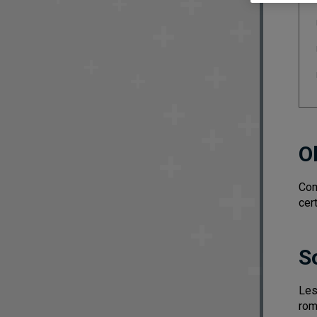
O
Com
cer
S
Les
rom