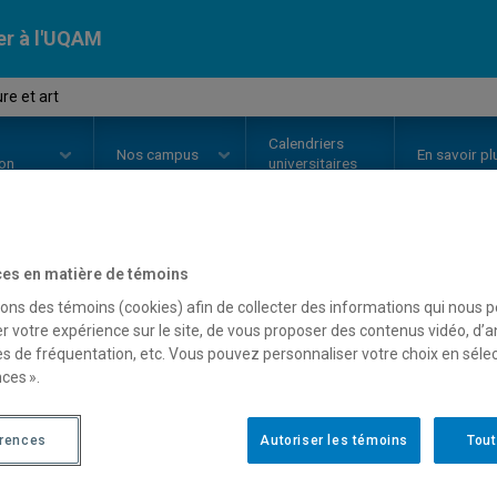
er à l'UQAM
re et art
Calendriers
Nos
campus
En savoir pl
ion
universitaires
es en matière de témoins
OURS
//
LIT4760
-
Littérature et a
sons des témoins (cookies) afin de collecter des informations qui nous 
r votre expérience sur le site, de vous proposer des contenus vidéo, d’a
es de fréquentation, etc. Vous pouvez personnaliser votre choix en séle
Description
Horaire - Été 2026
Horaire
ces ».
érences
Autoriser les témoins
Tout