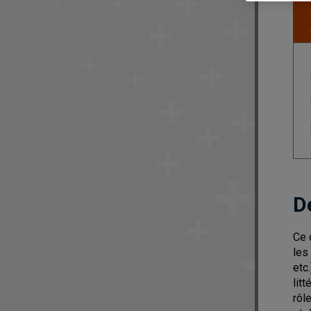
D
Ce 
les
etc
lit
rôl