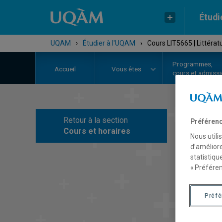
Étudi
UQAM
›
Étudier à l'UQAM
›
Cours LIT5665 | Littéra
Programmes,
Accueil
Vous êtes
cours et admiss
Retour à la section
Préférenc
C
Cours et horaires
Nous utili
d’améliore
statistiqu
« Préféren
Préf