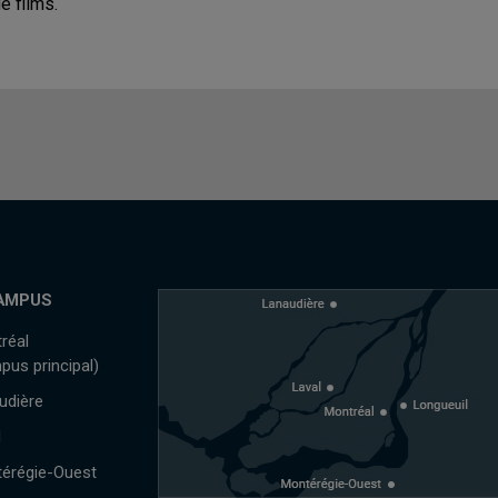
e films.
AMPUS
réal
pus principal)
udière
l
érégie-Ouest