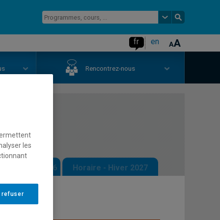
fr
en
us
Rencontrez-nous
 cinéma
permettent
nalyser les
ctionnant
 - Automne 2026
Horaire - Hiver 2027
 refuser