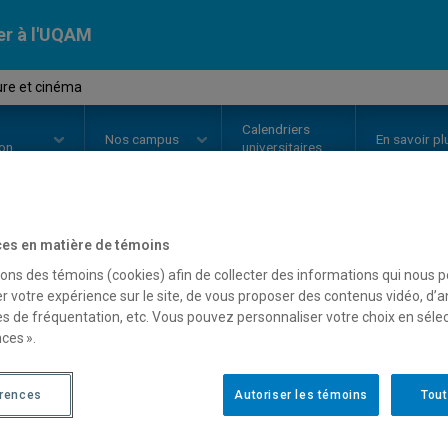
er à l'UQAM
ture et cinéma
Calendriers
Nos
campus
En savoir pl
ion
universitaires
es en matière de témoins
OURS
//
LIT5665
-
Littérature et
sons des témoins (cookies) afin de collecter des informations qui nous 
r votre expérience sur le site, de vous proposer des contenus vidéo, d’a
es de fréquentation, etc. Vous pouvez personnaliser votre choix en séle
ces ».
Description
Horaire - Été 2026
Horaire
érences
Autoriser les témoins
Tout