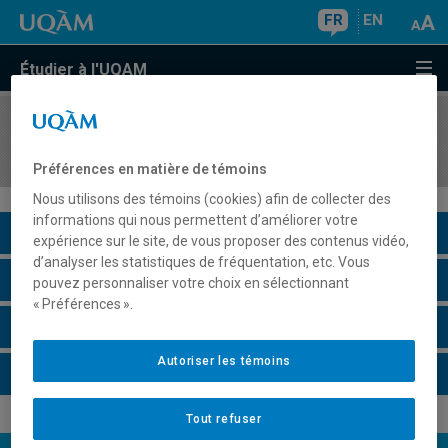
FR
EN
Étudier à l'UQAM
COURS
//
LIT6310
Littérature brésilienne I
Préférences en matière de témoins
Nous utilisons des témoins (cookies) afin de collecter des
informations qui nous permettent d’améliorer votre
Description du cours
expérience sur le site, de vous proposer des contenus vidéo,
d’analyser les statistiques de fréquentation, etc. Vous
Horaire - Été 2026
pouvez personnaliser votre choix en sélectionnant
« Préférences ».
Horaire - Automne 2026
Autoriser les témoins
Horaire - Hiver 2027
Tout refuser