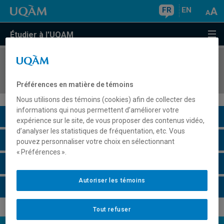
FR
EN
Étudier à l'UQAM
COURS
//
LIT6320
Littérature de la francophonie
Préférences en matière de témoins
Nous utilisons des témoins (cookies) afin de collecter des
informations qui nous permettent d’améliorer votre
Description du cours
expérience sur le site, de vous proposer des contenus vidéo,
d’analyser les statistiques de fréquentation, etc. Vous
Horaire - Été 2026
pouvez personnaliser votre choix en sélectionnant
« Préférences ».
Horaire - Automne 2026
Autoriser les témoins
Horaire - Hiver 2027
Tout refuser