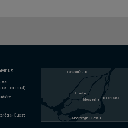
AMPUS
réal
pus principal)
udière
l
érégie-Ouest