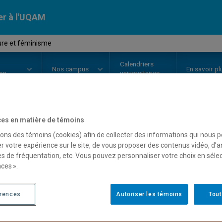
er à l'UQAM
ture et féminisme
Calendriers
Nos
campus
En savoir pl
ion
universitaires
es en matière de témoins
OURS
//
LIT6710
-
Littérature et
sons des témoins (cookies) afin de collecter des informations qui nous 
r votre expérience sur le site, de vous proposer des contenus vidéo, d’a
es de fréquentation, etc. Vous pouvez personnaliser votre choix en séle
ces ».
Description
Horaire - Été 2026
Horaire
érences
Autoriser les témoins
Tout