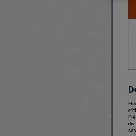
D
Étu
cri
Prés
div
ser