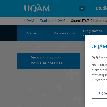
Étudi
UQAM
›
Étudier à l'UQAM
›
Cours LIT6710 | Littéra
Programmes,
Accueil
Vous êtes
cours et admiss
Retour à la section
Préférenc
C
Cours et horaires
Nous utili
d’améliore
statistiqu
« Préféren
Préf