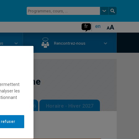
fr
en
us
Rencontrez-nous
 féminisme
permettent
nalyser les
ctionnant
 - Automne 2026
Horaire - Hiver 2027
 refuser