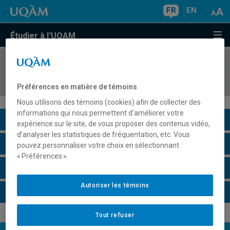
FR
EN
Étudier à l'UQAM
COURS
//
LNG3000
LSQ avancé (Niveau B2)
Préférences en matière de témoins
Nous utilisons des témoins (cookies) afin de collecter des
informations qui nous permettent d’améliorer votre
Description du cours
expérience sur le site, de vous proposer des contenus vidéo,
d’analyser les statistiques de fréquentation, etc. Vous
Horaire - Été 2026
pouvez personnaliser votre choix en sélectionnant
« Préférences ».
Horaire - Automne 2026
Autoriser les témoins
Horaire - Hiver 2027
Tout refuser