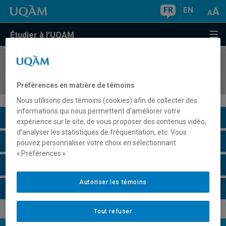
FR
EN
Étudier à l'UQAM
COURS
//
LNG4000
Compétences pragmatiques en LSQ (Niveau C1)
Préférences en matière de témoins
Nous utilisons des témoins (cookies) afin de collecter des
informations qui nous permettent d’améliorer votre
Description du cours
expérience sur le site, de vous proposer des contenus vidéo,
d’analyser les statistiques de fréquentation, etc. Vous
Horaire - Été 2026
pouvez personnaliser votre choix en sélectionnant
« Préférences ».
Horaire - Automne 2026
Autoriser les témoins
Horaire - Hiver 2027
Tout refuser