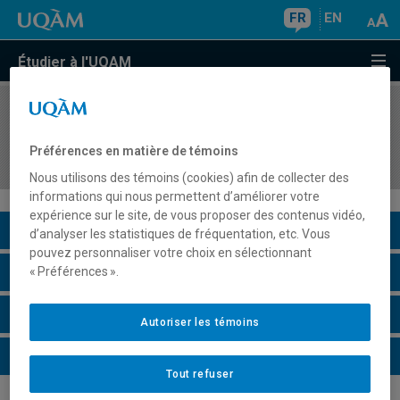
FR
EN
Étudier à l'UQAM
COURS
//
LNG4100
Production en différé de documents LSQ (Niveau
Préférences en matière de témoins
C1)
Nous utilisons des témoins (cookies) afin de collecter des
informations qui nous permettent d’améliorer votre
expérience sur le site, de vous proposer des contenus vidéo,
Description du cours
d’analyser les statistiques de fréquentation, etc. Vous
pouvez personnaliser votre choix en sélectionnant
Horaire - Été 2026
« Préférences ».
Horaire - Automne 2026
Autoriser les témoins
Horaire - Hiver 2027
Tout refuser