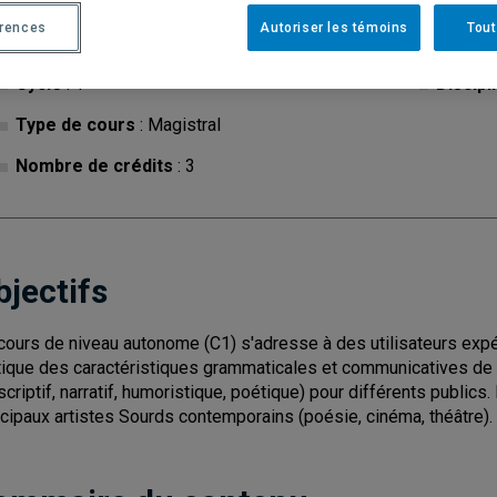
érences
Autoriser les témoins
Tout
Cycle
: 1
Discipl
Type de cours
: Magistral
Nombre de crédits
: 3
bjectifs
cours de niveau autonome (C1) s'adresse à des utilisateurs expé
tique des caractéristiques grammaticales et communicatives de
scriptif, narratif, humoristique, poétique) pour différents publics.
ncipaux artistes Sourds contemporains (poésie, cinéma, théâtre).