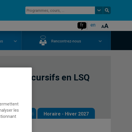
fr
en
us
Rencontrez-nous
nres discursifs en LSQ
permettent
nalyser les
 - Automne 2026
Horaire - Hiver 2027
ctionnant