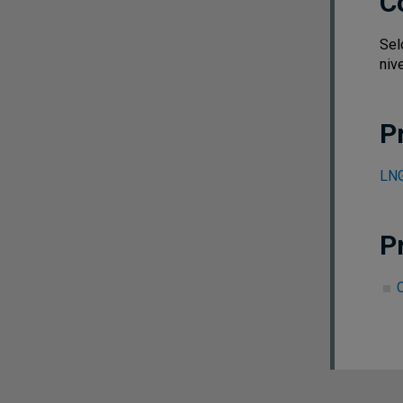
C
Sel
nive
P
LNG
P