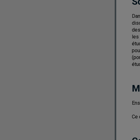
S
Dan
dis
des
les
étu
pou
(po
étu
M
Ens
Ce 