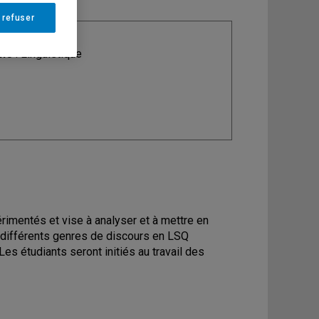
 refuser
ine
: Linguistique
rimentés et vise à analyser et à mettre en
 différents genres de discours en LSQ
 Les étudiants seront initiés au travail des