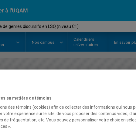
er à l'UQAM
 de genres discursifs en LSQ (niveau C1)
Calendriers
Nos
campus
En savoir pl
ion
universitaires
OURS
//
LNG4200
-
Analyse de ge
(niveau C1)
es en matière de témoins
sons des témoins (cookies) afin de collecter des informations qui nous 
r votre expérience sur le site, de vous proposer des contenus vidéo, d’a
Description
Horaire - Été 2026
Horaire
es de fréquentation, etc. Vous pouvez personnaliser votre choix en séle
ces ».