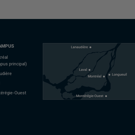
AMPUS
réal
pus principal)
udière
l
érégie-Ouest