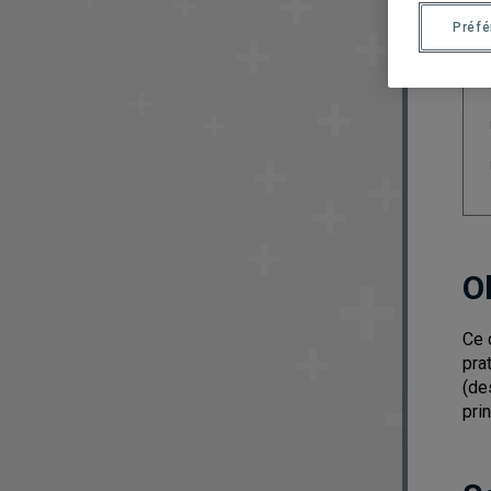
Préf
O
Ce 
pra
(de
pri