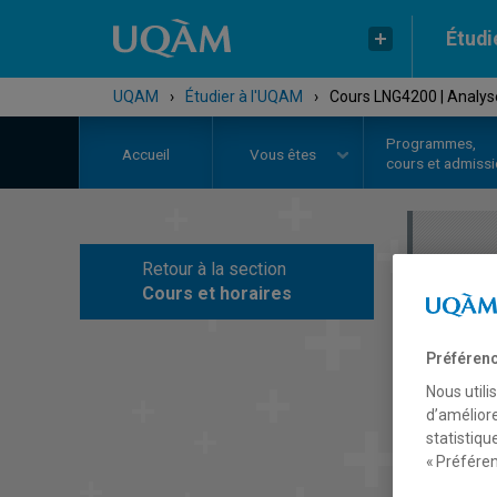
Étudi
UQAM
›
Étudier à l'UQAM
›
Cours LNG4200 | Analyse
Programmes,
Accueil
Vous êtes
cours et admiss
Retour à la section
C
Cours et horaires
Préférenc
Nous utili
d’améliore
statistiqu
« Préféren