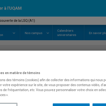
er à l'UQAM
couverte de la LSQ (A1)
Calendriers
Nos
campus
En savoir pl
ion
universitaires
OURS
//
LSQ1000
-
À la découvert
es en matière de témoins
sons des témoins (cookies) afin de collecter des informations qui nous 
Description
Horaire - Été 2026
Horaire
r votre expérience sur le site, de vous proposer des contenus vidéo, d’a
es de fréquentation, etc. Vous pouvez personnaliser votre choix en séle
ces ».