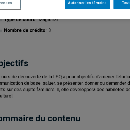
érences
Autoriser les témoins
Tout
Cycle
: 1
Discipl
Type de cours
: Magistral
Nombre de crédits
: 3
bjectifs
cours de découverte de la LSQ a pour objectifs d'amener l'étudiant
munication de base: saluer, se présenter, donner ou demander 
rts sur des sujets familiers. Il, elle développera des habiletés 
ulturel.
ommaire du contenu