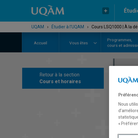
Étudi
UQAM
›
Étudier à l'UQAM
›
Cours LSQ1000 | À la dé
Programmes,
Accueil
Vous êtes
cours et admiss
Retour à la section
C
Cours et horaires
Préférenc
Nous utili
d’améliore
statistiqu
« Préféren