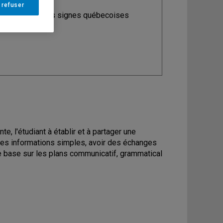
 refuser
ine
: Langue des signes québecoises
e, l'étudiant à établir et à partager une
des informations simples, avoir des échanges
de base sur les plans communicatif, grammatical