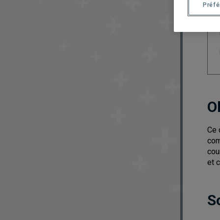
Préf
O
Ce 
com
cou
et c
S