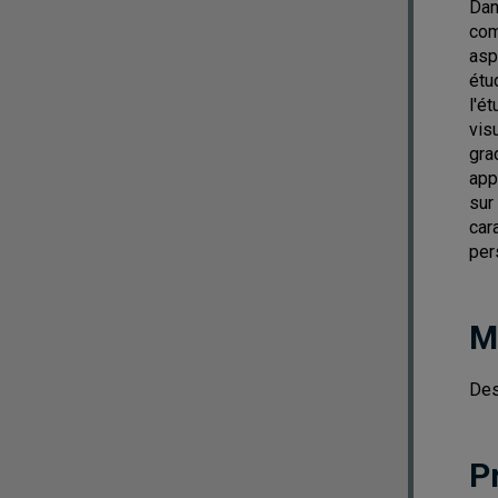
Dan
com
asp
étu
l'é
vis
gra
app
sur 
car
per
M
Des
P