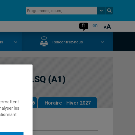
fr
en
us
Rencontrez-nous
e de la LSQ (A1)
permettent
 - Automne 2026
Horaire - Hiver 2027
nalyser les
ctionnant