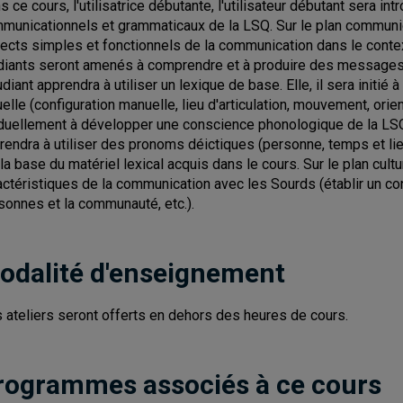
s ce cours, l'utilisatrice débutante, l'utilisateur débutant sera i
municationnels et grammaticaux de la LSQ. Sur le plan communic
ects simples et fonctionnels de la communication dans le context
diants seront amenés à comprendre et à produire des messages si
tudiant apprendra à utiliser un lexique de base. Elle, il sera initié
uelle (configuration manuelle, lieu d'articulation, mouvement, orie
duellement à développer une conscience phonologique de la LSQ. S
rendra à utiliser des pronoms déictiques (personne, temps et lie
la base du matériel lexical acquis dans le cours. Sur le plan culture
actéristiques de la communication avec les Sourds (établir un cont
sonnes et la communauté, etc.).
odalité d'enseignement
 ateliers seront offerts en dehors des heures de cours.
rogrammes associés à ce cours