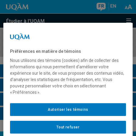
FR
EN
Étudier à l'UQAM
COURS
//
MAT1013
Analyse I
Préférences en matière de témoins
Nous utilisons des témoins (cookies) afin de collecter des
informations qui nous permettent d’améliorer votre
Description du cours
expérience sur le site, de vous proposer des contenus vidéo,
d’analyser les statistiques de fréquentation, etc. Vous
Horaire - Été 2026
pouvez personnaliser votre choix en sélectionnant
« Préférences ».
Horaire - Automne 2026
Autoriser les témoins
Horaire - Hiver 2027
Tout refuser