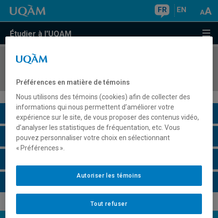
FR
EN
Étudier à l'UQAM
COURS
//
MAT1112
Calcul I
Préférences en matière de témoins
Nous utilisons des témoins (cookies) afin de collecter des
informations qui nous permettent d’améliorer votre
Description du cours
expérience sur le site, de vous proposer des contenus vidéo,
d’analyser les statistiques de fréquentation, etc. Vous
Horaire - Été 2026
pouvez personnaliser votre choix en sélectionnant
« Préférences ».
Horaire - Automne 2026
Autoriser les témoins
Horaire - Hiver 2027
Tout refuser