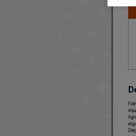
D
Fai
équ
lig
alg
Dép