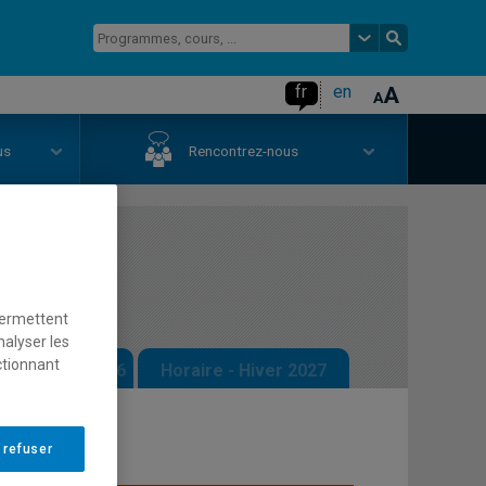
fr
en
us
Rencontrez-nous
re I
permettent
nalyser les
ctionnant
 - Automne 2026
Horaire - Hiver 2027
 refuser