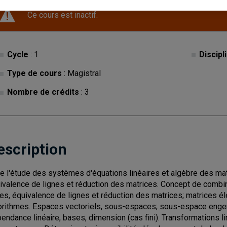
Ce cours est inactif.
Cycle
: 1
Discipl
Type de cours
: Magistral
Nombre de crédits
: 3
escription
re l'étude des systèmes d'équations linéaires et algèbre des mat
ivalence de lignes et réduction des matrices. Concept de combin
nes, équivalence de lignes et réduction des matrices; matrices é
orithmes. Espaces vectoriels, sous-espaces; sous-espace enge
endance linéaire, bases, dimension (cas fini). Transformations lin