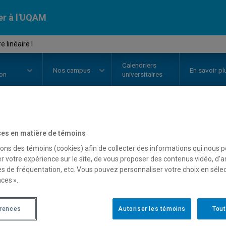
er à l'UQAM
 linéaire I
Calendriers
Nos
campus
En savoir pl
ion
universitaires
OURS
//
MAT1203
-
Algèbre linéai
es en matière de témoins
sons des témoins (cookies) afin de collecter des informations qui nous 
r votre expérience sur le site, de vous proposer des contenus vidéo, d’a
es de fréquentation, etc. Vous pouvez personnaliser votre choix en séle
Description
Horaire - Été 2026
Horaire
ces ».
érences
Autoriser les témoins
Tout