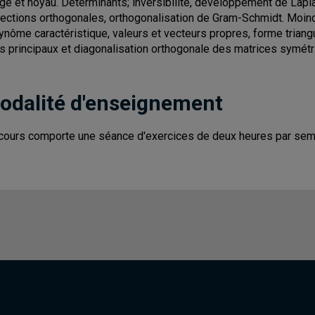
ge et noyau. Déterminants; inversibilité, développement de Lapla
jections orthogonales, orthogonalisation de Gram-Schmidt. Moind
ynôme caractéristique, valeurs et vecteurs propres, forme trian
s principaux et diagonalisation orthogonale des matrices symétr
odalité d'enseignement
cours comporte une séance d'exercices de deux heures par sem