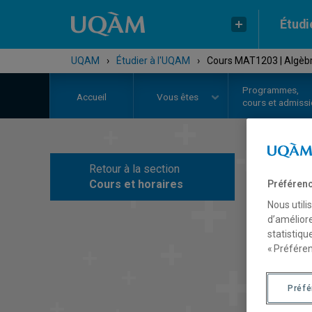
Étudi
UQAM
›
Étudier à l'UQAM
›
Cours MAT1203 | Algèbre
Programmes,
Accueil
Vous êtes
cours et admiss
Retour à la section
C
Cours et horaires
Préférenc
Nous utili
d’améliore
statistiqu
« Préféren
Préf