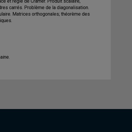
ce et règle de Cramer. Produit scalaire,
res carrés. Problème de la diagonalisation.
gulaire. Matrices orthogonales; théorème des
iques.
aine.