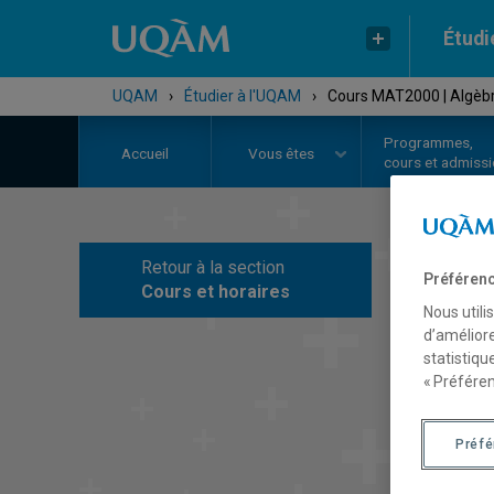
Étudi
UQAM
›
Étudier à l'UQAM
›
Cours MAT2000 | Algèbre
Programmes,
Accueil
Vous êtes
cours et admiss
Retour à la section
C
Préférenc
Cours et horaires
Nous utili
d’améliore
statistiqu
« Préféren
Préf