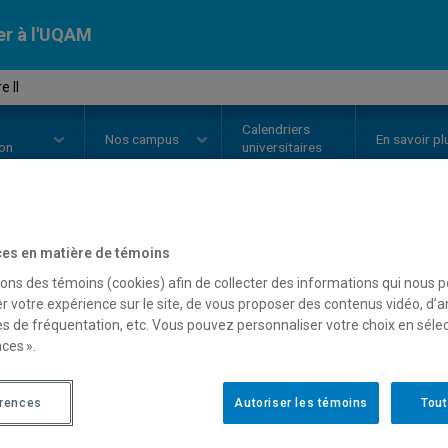
er à l'UQAM
 II
Calendriers
Nos
campus
En savoir pl
ion
universitaires
OURS
//
MAT2000
-
Algèbre II
es en matière de témoins
sons des témoins (cookies) afin de collecter des informations qui nous 
r votre expérience sur le site, de vous proposer des contenus vidéo, d’a
es de fréquentation, etc. Vous pouvez personnaliser votre choix en séle
Description
Horaire - Été 2026
Horaire
ces ».
érences
Autoriser les témoins
Tout