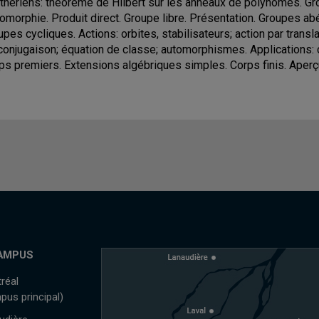
thériens: théorème de Hilbert sur les anneaux de polynômes. G
somorphie. Produit direct. Groupe libre. Présentation. Groupes ab
upes cycliques. Actions: orbites, stabilisateurs; action par transl
conjugaison; équation de classe; automorphismes. Applications:
ps premiers. Extensions algébriques simples. Corps finis. Aperçu
AMPUS
réal
pus principal)