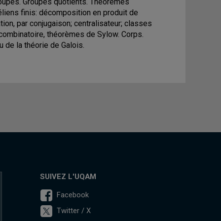
roupes. Groupes quotients. Théorèmes
éliens finis: décomposition en produit de
ation, par conjugaison; centralisateur; classes
 combinatoire, théorèmes de Sylow. Corps.
 de la théorie de Galois.
SUIVEZ L'UQAM
Facebook
Twitter / X