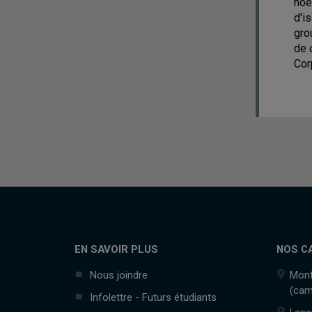
noe
d'i
gro
de 
Cor
EN SAVOIR PLUS
NOS C
Nous joindre
Mont
(cam
Infolettre - Futurs étudiants