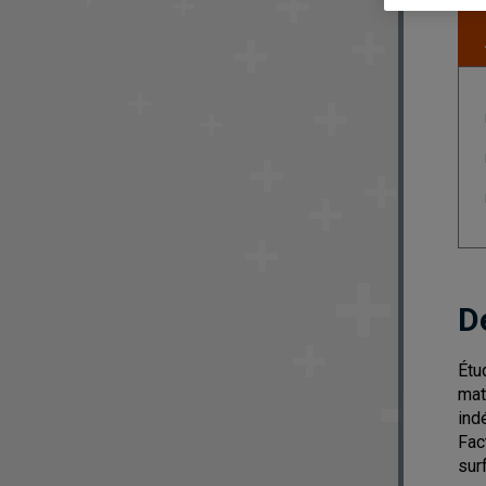
D
Étu
mat
ind
Fac
sur