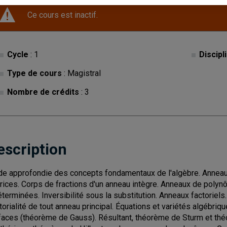
Ce cours est inactif.
Cycle
: 1
Discipl
Type de cours
: Magistral
Nombre de crédits
: 3
escription
de approfondie des concepts fondamentaux de l'algèbre. Anneau
rices. Corps de fractions d'un anneau intègre. Anneaux de polyn
éterminées. Inversibilité sous la substitution. Anneaux factoriels
torialité de tout anneau principal. Équations et variétés algéb
faces (théorème de Gauss). Résultant, théorème de Sturm et th