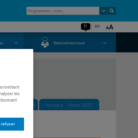
fr
en
us
Rencontrez-nous
permettent
nalyser les
ctionnant
 - Automne 2026
Horaire - Hiver 2027
 refuser