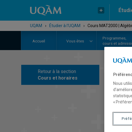
Étudi
UQAM
›
Étudier à l'UQAM
›
Cours MAT2000 | Algèbre
Programmes,
Accueil
Vous êtes
cours et admiss
Retour à la section
C
Préférenc
Cours et horaires
Nous utili
d’améliore
statistiqu
« Préféren
Préf