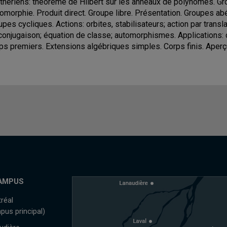
thériens: théorème de Hilbert sur les anneaux de polynômes. G
somorphie. Produit direct. Groupe libre. Présentation. Groupes ab
upes cycliques. Actions: orbites, stabilisateurs; action par transl
conjugaison; équation de classe; automorphismes. Applications:
ps premiers. Extensions algébriques simples. Corps finis. Aperçu
AMPUS
réal
pus principal)