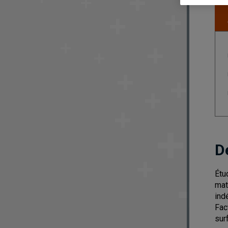
D
Étu
mat
ind
Fac
sur