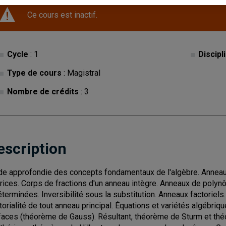
Ce cours est inactif.
Cycle
: 1
Discipl
Type de cours
: Magistral
Nombre de crédits
: 3
escription
de approfondie des concepts fondamentaux de l'algèbre. Anneau
rices. Corps de fractions d'un anneau intègre. Anneaux de polyn
éterminées. Inversibilité sous la substitution. Anneaux factoriels
torialité de tout anneau principal. Équations et variétés algéb
faces (théorème de Gauss). Résultant, théorème de Sturm et th