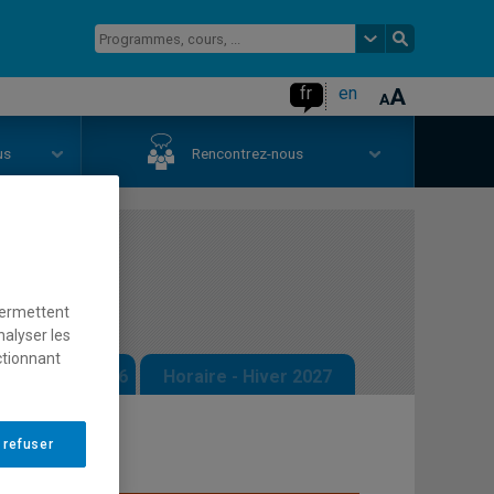
fr
en
us
Rencontrez-nous
permettent
nalyser les
ctionnant
 - Automne 2026
Horaire - Hiver 2027
 refuser