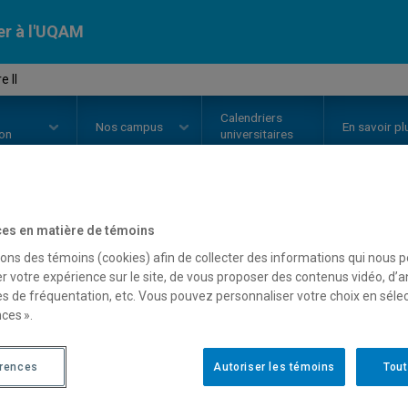
er à l'UQAM
 II
Calendriers
Nos
campus
En savoir pl
ion
universitaires
OURS
//
MAT2000
-
Algèbre II
es en matière de témoins
sons des témoins (cookies) afin de collecter des informations qui nous 
r votre expérience sur le site, de vous proposer des contenus vidéo, d’a
es de fréquentation, etc. Vous pouvez personnaliser votre choix en séle
Description
Horaire - Été 2026
Horaire
ces ».
érences
Autoriser les témoins
Tout