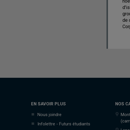
noe
d'i
gro
de 
Cor
EN SAVOIR PLUS
NOS C
Nous joindre
Mont
(cam
Infolettre - Futurs étudiants