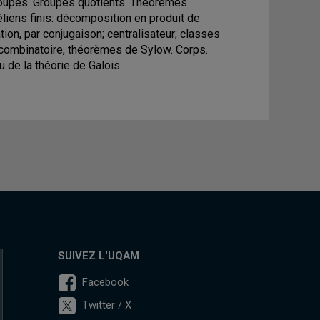
roupes. Groupes quotients. Théorèmes
éliens finis: décomposition en produit de
ation, par conjugaison; centralisateur; classes
 combinatoire, théorèmes de Sylow. Corps.
 de la théorie de Galois.
SUIVEZ L'UQAM
Facebook
Twitter / X