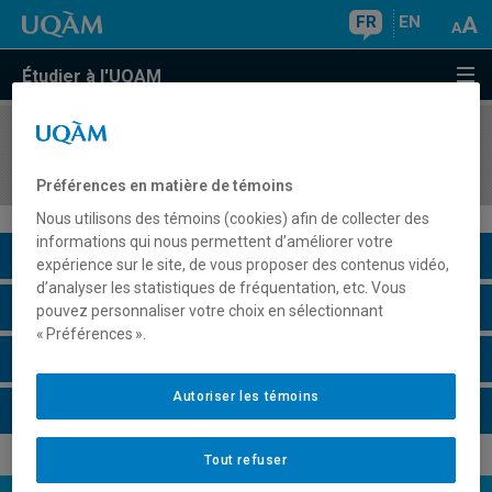
FR
EN
Étudier à l'UQAM
COURS
//
MAT2070
Probabilités I
Préférences en matière de témoins
Nous utilisons des témoins (cookies) afin de collecter des
informations qui nous permettent d’améliorer votre
Description du cours
expérience sur le site, de vous proposer des contenus vidéo,
d’analyser les statistiques de fréquentation, etc. Vous
Horaire - Été 2026
pouvez personnaliser votre choix en sélectionnant
« Préférences ».
Horaire - Automne 2026
Autoriser les témoins
Horaire - Hiver 2027
Tout refuser