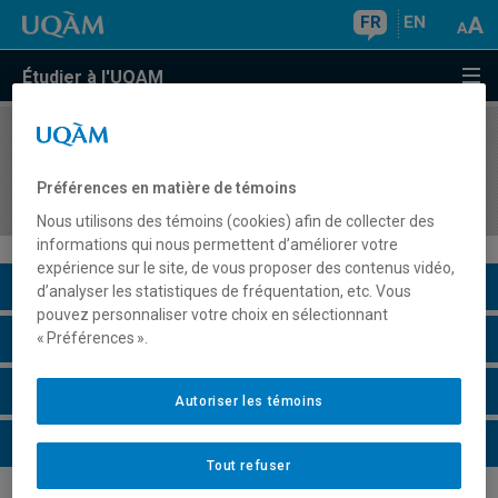
FR
EN
Étudier à l'UQAM
COURS
//
MAT2226
Raisonnement proportionnel et concepts
Préférences en matière de témoins
associés
Nous utilisons des témoins (cookies) afin de collecter des
informations qui nous permettent d’améliorer votre
expérience sur le site, de vous proposer des contenus vidéo,
Description du cours
d’analyser les statistiques de fréquentation, etc. Vous
pouvez personnaliser votre choix en sélectionnant
Horaire - Été 2026
« Préférences ».
Horaire - Automne 2026
Autoriser les témoins
Horaire - Hiver 2027
Tout refuser