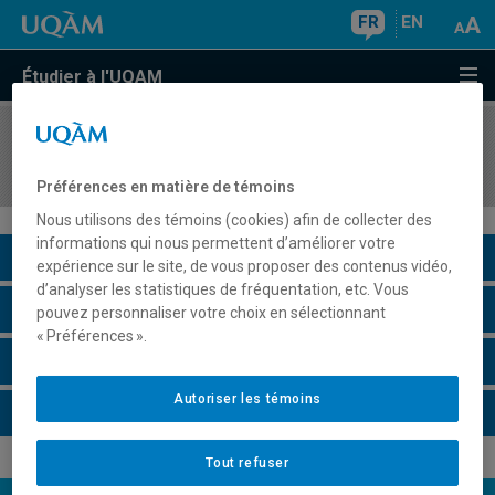
FR
EN
Étudier à l'UQAM
COURS
//
MAT3010
Analyse complexe I
Préférences en matière de témoins
Nous utilisons des témoins (cookies) afin de collecter des
informations qui nous permettent d’améliorer votre
Description du cours
expérience sur le site, de vous proposer des contenus vidéo,
d’analyser les statistiques de fréquentation, etc. Vous
Horaire - Été 2026
pouvez personnaliser votre choix en sélectionnant
« Préférences ».
Horaire - Automne 2026
Autoriser les témoins
Horaire - Hiver 2027
Tout refuser