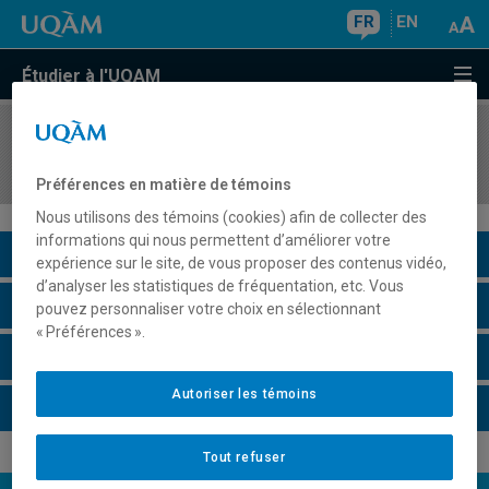
FR
EN
Étudier à l'UQAM
COURS
//
MAT3060
Programmation linéaire et applications
Préférences en matière de témoins
Nous utilisons des témoins (cookies) afin de collecter des
informations qui nous permettent d’améliorer votre
Description du cours
expérience sur le site, de vous proposer des contenus vidéo,
d’analyser les statistiques de fréquentation, etc. Vous
Horaire - Été 2026
pouvez personnaliser votre choix en sélectionnant
« Préférences ».
Horaire - Automne 2026
Autoriser les témoins
Horaire - Hiver 2027
Tout refuser