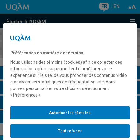
FR
EN
Étudier à l'UQAM
COURS
//
MAT3112
Équations différentielles ordinaires
Préférences en matière de témoins
Nous utilisons des témoins (cookies) afin de collecter des
informations qui nous permettent d’améliorer votre
Description du cours
expérience sur le site, de vous proposer des contenus vidéo,
d’analyser les statistiques de fréquentation, etc. Vous
Horaire - Été 2026
pouvez personnaliser votre choix en sélectionnant
« Préférences ».
Horaire - Automne 2026
Autoriser les témoins
Horaire - Hiver 2027
Tout refuser