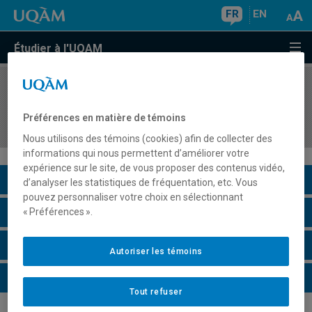
FR
EN
Étudier à l'UQAM
COURS
//
MAT3200
Regards mathématiques et didactiques sur des
Préférences en matière de témoins
thèmes abordés au secondaire
Nous utilisons des témoins (cookies) afin de collecter des
informations qui nous permettent d’améliorer votre
expérience sur le site, de vous proposer des contenus vidéo,
Description du cours
d’analyser les statistiques de fréquentation, etc. Vous
pouvez personnaliser votre choix en sélectionnant
Horaire - Été 2026
« Préférences ».
Horaire - Automne 2026
Autoriser les témoins
Horaire - Hiver 2027
Tout refuser