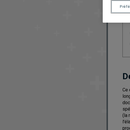
Préf
D
Ce 
lon
doc
spé
(la
l'é
pro