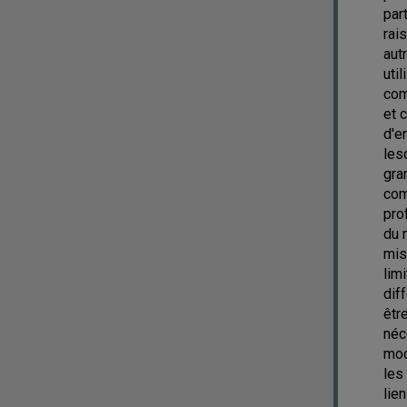
par
rai
aut
uti
com
et 
d'e
les
gra
com
pro
du 
mis
lim
dif
êtr
néc
mod
les
lie