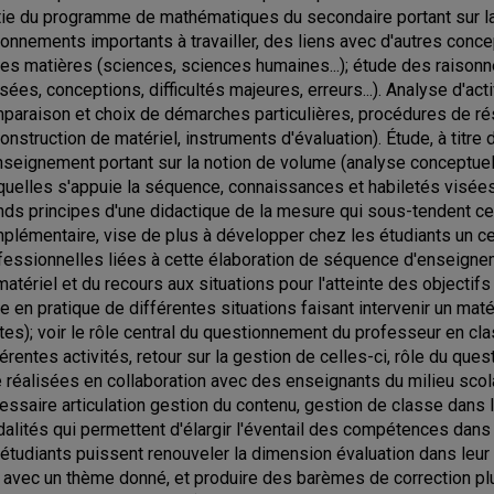
tie du programme de mathématiques du secondaire portant sur l
sonnements importants à travailler, des liens avec d'autres conc
res matières (sciences, sciences humaines...); étude des raison
lisées, conceptions, difficultés majeures, erreurs...). Analyse d'ac
paraison et choix de démarches particulières, procédures de rés
construction de matériel, instruments d'évaluation). Étude, à titre
nseignement portant sur la notion de volume (analyse conceptue
quelles s'appuie la séquence, connaissances et habiletés visé
nds principes d'une didactique de la mesure qui sous-tendent ce 
plémentaire, vise de plus à développer chez les étudiants un 
fessionnelles liées à cette élaboration de séquence d'enseigne
matériel et du recours aux situations pour l'atteinte des objecti
e en pratique de différentes situations faisant intervenir un maté
ites); voir le rôle central du questionnement du professeur en c
férentes activités, retour sur la gestion de celles-ci, rôle du ques
e réalisées en collaboration avec des enseignants du milieu sco
essaire articulation gestion du contenu, gestion de classe dans la 
alités qui permettent d'élargir l'éventail des compétences dans 
 étudiants puissent renouveler la dimension évaluation dans leu
n avec un thème donné, et produire des barèmes de correction pl