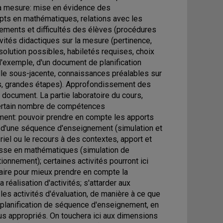
a mesure: mise en évidence des
epts en mathématiques, relations avec les
nements et difficultés des élèves (procédures
tivités didactiques sur la mesure (pertinence,
olution possibles, habiletés requises, choix
 d'exemple, d'un document de planification
lle sous-jacente, connaissances préalables sur
es, grandes étapes). Approfondissement des
document. La partie laboratoire du cours,
certain nombre de compétences
ment: pouvoir prendre en compte les apports
fs d'une séquence d'enseignement (simulation et
riel ou le recours à des contextes, apport et
lasse en mathématiques (simulation de
tionnement); certaines activités pourront ici
laire pour mieux prendre en compte la
réalisation d'activités; s'attarder aux
les activités d'évaluation, de manière à ce que
r planification de séquence d'enseignement, en
us appropriés. On touchera ici aux dimensions