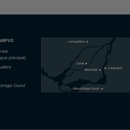
AMPUS
réal
pus principal)
udière
l
érégie-Ouest