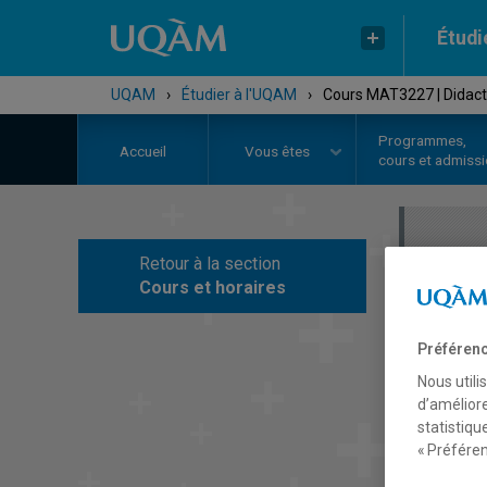
Étudi
UQAM
›
Étudier à l'UQAM
›
Cours MAT3227 | Didacti
Programmes,
Accueil
Vous êtes
cours et admiss
Retour à la section
C
Cours et horaires
Préférenc
Nous utili
d’améliore
statistiqu
« Préféren