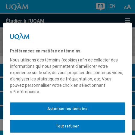
FR
EN
Étudier à l'UQAM
COURS
//
MAT4030
Géométrie projective
Préférences en matière de témoins
Nous utilisons des témoins (cookies) afin de collecter des
informations qui nous permettent d’améliorer votre
Description du cours
expérience sur le site, de vous proposer des contenus vidéo,
d’analyser les statistiques de fréquentation, etc. Vous
Horaire - Été 2026
pouvez personnaliser votre choix en sélectionnant
« Préférences ».
Horaire - Automne 2026
Autoriser les témoins
Horaire - Hiver 2027
Tout refuser