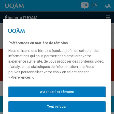
FR
EN
Étudier à l'UQAM
Aucun résultat
Préférences en matière de témoins
Nous utilisons des témoins (cookies) afin de collecter des
Les bases de données institutionnelles sont
informations qui nous permettent d’améliorer votre
expérience sur le site, de vous proposer des contenus vidéo,
indisponibles pour le moment. Veuillez
d’analyser les statistiques de fréquentation, etc. Vous
réessayer plus tard.
pouvez personnaliser votre choix en sélectionnant
Retour
« Préférences ».
Autoriser les témoins
UQAM
Nous joindre
Tout refuser