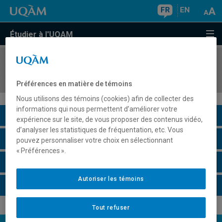
FR
EN
Étudier à l'UQAM
COURS
//
MAT5360
Analyse numérique II
Préférences en matière de témoins
Nous utilisons des témoins (cookies) afin de collecter des
informations qui nous permettent d’améliorer votre
Description du cours
expérience sur le site, de vous proposer des contenus vidéo,
d’analyser les statistiques de fréquentation, etc. Vous
Horaire - Été 2026
pouvez personnaliser votre choix en sélectionnant
« Préférences ».
Horaire - Automne 2026
Autoriser les témoins
Horaire - Hiver 2027
Tout refuser