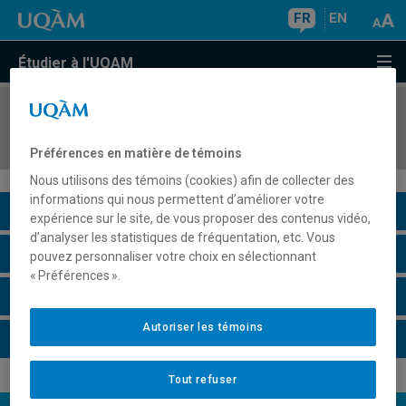
FR
EN
Étudier à l'UQAM
COURS
//
MAT5920
Séminaire II
Préférences en matière de témoins
Nous utilisons des témoins (cookies) afin de collecter des
informations qui nous permettent d’améliorer votre
Description du cours
expérience sur le site, de vous proposer des contenus vidéo,
d’analyser les statistiques de fréquentation, etc. Vous
Horaire - Été 2026
pouvez personnaliser votre choix en sélectionnant
« Préférences ».
Horaire - Automne 2026
Autoriser les témoins
Horaire - Hiver 2027
Tout refuser