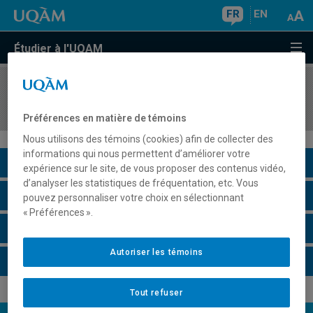
FR
EN
Étudier à l'UQAM
COURS
//
MAT5930
Séminaire III
Préférences en matière de témoins
Nous utilisons des témoins (cookies) afin de collecter des
informations qui nous permettent d’améliorer votre
Description du cours
expérience sur le site, de vous proposer des contenus vidéo,
d’analyser les statistiques de fréquentation, etc. Vous
Horaire - Été 2026
pouvez personnaliser votre choix en sélectionnant
« Préférences ».
Horaire - Automne 2026
Autoriser les témoins
Horaire - Hiver 2027
Tout refuser