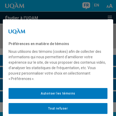
FR
EN
Étudier à l'UQAM
COURS
//
MAT6010
Calcul des variations
Préférences en matière de témoins
Nous utilisons des témoins (cookies) afin de collecter des
informations qui nous permettent d’améliorer votre
Description du cours
expérience sur le site, de vous proposer des contenus vidéo,
d’analyser les statistiques de fréquentation, etc. Vous
Horaire - Été 2026
pouvez personnaliser votre choix en sélectionnant
« Préférences ».
Horaire - Automne 2026
Autoriser les témoins
Horaire - Hiver 2027
Tout refuser