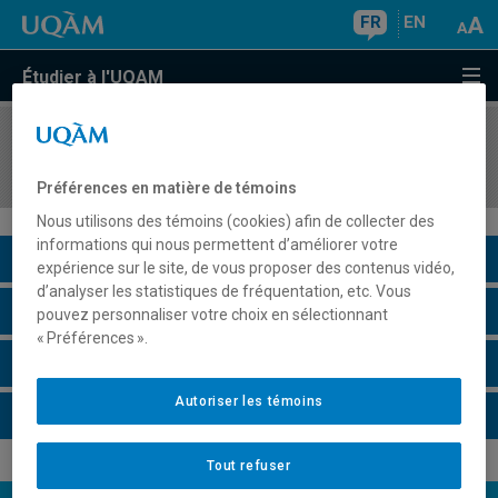
FR
EN
Étudier à l'UQAM
COURS
//
MAT8610
Sujets spéciaux en mathématiques financières
Préférences en matière de témoins
Nous utilisons des témoins (cookies) afin de collecter des
informations qui nous permettent d’améliorer votre
Description du cours
expérience sur le site, de vous proposer des contenus vidéo,
d’analyser les statistiques de fréquentation, etc. Vous
Horaire - Été 2026
pouvez personnaliser votre choix en sélectionnant
« Préférences ».
Horaire - Automne 2026
Autoriser les témoins
Horaire - Hiver 2027
Tout refuser