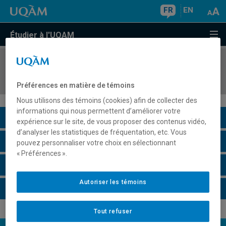
FR
EN
Étudier à l'UQAM
COURS
//
MBA8021
Stratégie de gestion
Préférences en matière de témoins
Nous utilisons des témoins (cookies) afin de collecter des
informations qui nous permettent d’améliorer votre
Description du cours
expérience sur le site, de vous proposer des contenus vidéo,
d’analyser les statistiques de fréquentation, etc. Vous
Horaire - Été 2026
pouvez personnaliser votre choix en sélectionnant
« Préférences ».
Horaire - Automne 2026
Autoriser les témoins
Horaire - Hiver 2027
Tout refuser