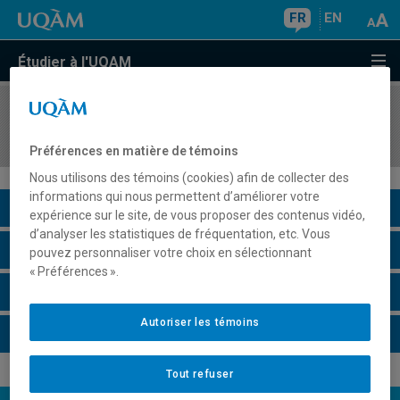
FR
EN
Étudier à l'UQAM
COURS
//
MBA8102
Recherche appliquée et consultation
Préférences en matière de témoins
Nous utilisons des témoins (cookies) afin de collecter des
informations qui nous permettent d’améliorer votre
Description du cours
expérience sur le site, de vous proposer des contenus vidéo,
d’analyser les statistiques de fréquentation, etc. Vous
Horaire - Été 2026
pouvez personnaliser votre choix en sélectionnant
« Préférences ».
Horaire - Automne 2026
Autoriser les témoins
Horaire - Hiver 2027
Tout refuser