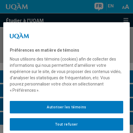
FR
EN
Étudier à l'UQAM
COURS
//
MBA8107
Études spécialisées en personnel et relations du
Préférences en matière de témoins
travail I
Nous utilisons des témoins (cookies) afin de collecter des
informations qui nous permettent d’améliorer votre
expérience sur le site, de vous proposer des contenus vidéo,
Description du cours
d’analyser les statistiques de fréquentation, etc. Vous
pouvez personnaliser votre choix en sélectionnant
Horaire - Été 2026
« Préférences ».
Horaire - Automne 2026
Autoriser les témoins
Horaire - Hiver 2027
Tout refuser