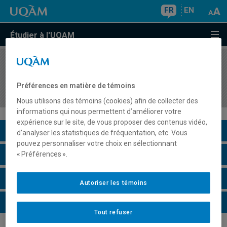
FR
EN
Étudier à l'UQAM
COURS
//
MBA8109
Études spécialisées en personnel et relations du
Préférences en matière de témoins
travail III
Nous utilisons des témoins (cookies) afin de collecter des
informations qui nous permettent d’améliorer votre
expérience sur le site, de vous proposer des contenus vidéo,
Description du cours
d’analyser les statistiques de fréquentation, etc. Vous
pouvez personnaliser votre choix en sélectionnant
Horaire - Été 2026
« Préférences ».
Horaire - Automne 2026
Autoriser les témoins
Horaire - Hiver 2027
Tout refuser