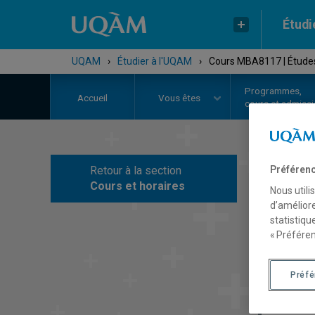
Étudi
UQAM
›
Étudier à l'UQAM
›
Cours MBA8117 | Études 
Programmes,
Accueil
Vous êtes
cours et admiss
Retour à la section
Préférenc
C
Cours et horaires
Nous utili
d’améliore
statistiqu
« Préféren
Préf