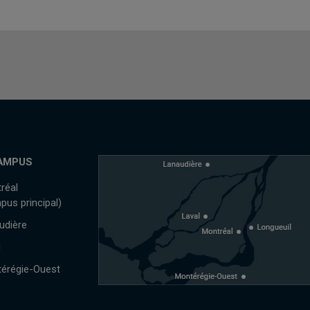
AMPUS
réal
pus principal)
udière
l
érégie-Ouest