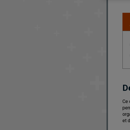
D
Ce 
per
org
et 