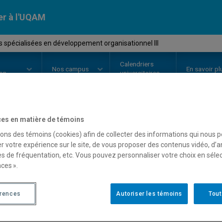
er à l'UQAM
spécialisées en développement organisationnel III
Calendriers
Nos
campus
En savoir pl
ion
universitaires
es en matière de témoins
OURS
//
MBA8117
-
Études spécia
sons des témoins (cookies) afin de collecter des informations qui nous 
r votre expérience sur le site, de vous proposer des contenus vidéo, d’a
développement organisati
es de fréquentation, etc. Vous pouvez personnaliser votre choix en séle
ces ».
Description
Horaire - Été 2026
Horaire
érences
Autoriser les témoins
Tout