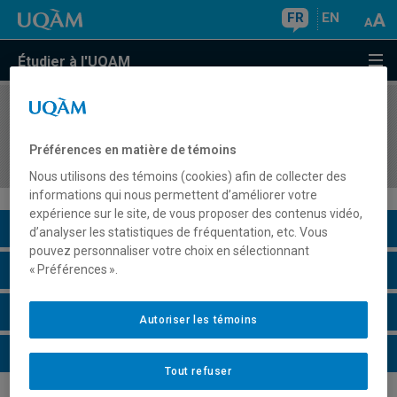
FR
EN
Étudier à l'UQAM
COURS
//
MBA8153
Études spécialisées en planification et gestion
Préférences en matière de témoins
stratégiques II
Nous utilisons des témoins (cookies) afin de collecter des
informations qui nous permettent d’améliorer votre
expérience sur le site, de vous proposer des contenus vidéo,
Description du cours
d’analyser les statistiques de fréquentation, etc. Vous
pouvez personnaliser votre choix en sélectionnant
Horaire - Été 2026
« Préférences ».
Horaire - Automne 2026
Autoriser les témoins
Horaire - Hiver 2027
Tout refuser