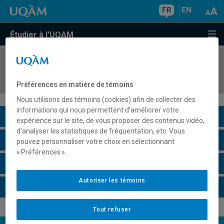
FR
EN
Étudier à l'UQAM
COURS
//
MBA8425
Commerce et marketing international
Préférences en matière de témoins
Nous utilisons des témoins (cookies) afin de collecter des
informations qui nous permettent d’améliorer votre
Description du cours
expérience sur le site, de vous proposer des contenus vidéo,
d’analyser les statistiques de fréquentation, etc. Vous
Horaire - Été 2026
pouvez personnaliser votre choix en sélectionnant
« Préférences ».
Horaire - Automne 2026
Autoriser les témoins
Horaire - Hiver 2027
Tout refuser