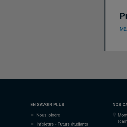
P
MBA
EN SAVOIR PLUS
NOS C
Nous joindre
Mont
(cam
Infolettre - Futurs étudiants