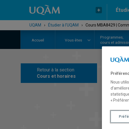
Étudi
UQAM
›
Étudier à l'UQAM
›
Cours MBA8429 | Comme
Programmes,
Accueil
Vous êtes
cours et admiss
Retour à la section
C
Préférenc
Cours et horaires
Nous utili
d’améliore
statistiqu
« Préféren
Préf