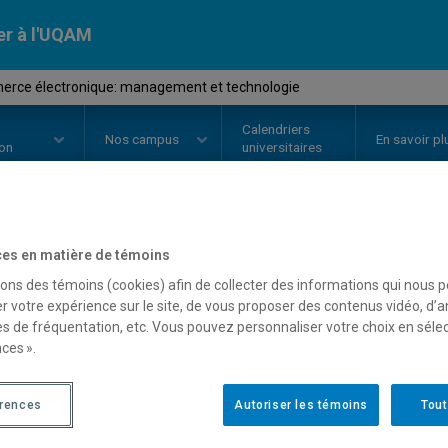
er à l'UQAM
rce électronique: management et technologie
Calendriers
Nos
campus
En savoir pl
ion
universitaires
OURS
//
MBA8429
-
Commerce él
es en matière de témoins
sons des témoins (cookies) afin de collecter des informations qui nous 
management et technolo
r votre expérience sur le site, de vous proposer des contenus vidéo, d’a
es de fréquentation, etc. Vous pouvez personnaliser votre choix en séle
ces ».
Description
Horaire - Été 2026
Horaire
érences
Autoriser les témoins
Tout