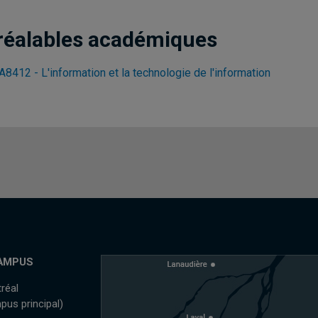
réalables académiques
8412 - L'information et la technologie de l'information
AMPUS
réal
pus principal)