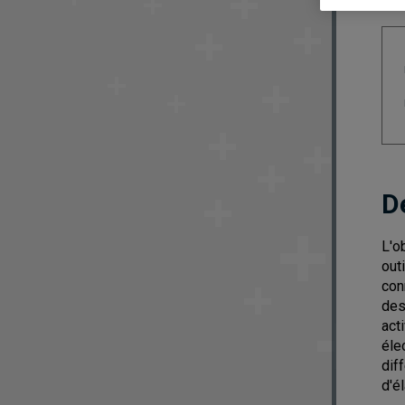
D
L'o
out
con
des
act
éle
dif
d'é