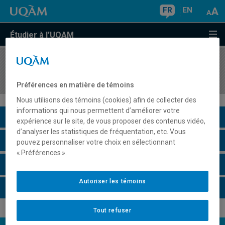
FR
EN
Étudier à l'UQAM
COURS
//
MBA8448
Projet d'intégration
Préférences en matière de témoins
Nous utilisons des témoins (cookies) afin de collecter des
informations qui nous permettent d’améliorer votre
Description du cours
expérience sur le site, de vous proposer des contenus vidéo,
d’analyser les statistiques de fréquentation, etc. Vous
Horaire - Été 2026
pouvez personnaliser votre choix en sélectionnant
« Préférences ».
Horaire - Automne 2026
Autoriser les témoins
Horaire - Hiver 2027
Tout refuser