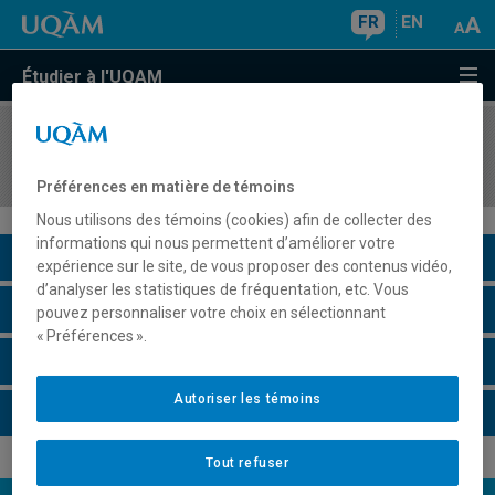
FR
EN
Étudier à l'UQAM
COURS
//
MBA8639
Direction générale (simulation)
Préférences en matière de témoins
Nous utilisons des témoins (cookies) afin de collecter des
informations qui nous permettent d’améliorer votre
Description du cours
expérience sur le site, de vous proposer des contenus vidéo,
d’analyser les statistiques de fréquentation, etc. Vous
Horaire - Été 2026
pouvez personnaliser votre choix en sélectionnant
« Préférences ».
Horaire - Automne 2026
Autoriser les témoins
Horaire - Hiver 2027
Tout refuser