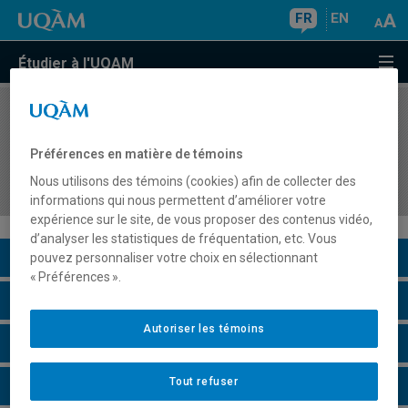
FR
EN
Étudier à l'UQAM
COURS
//
MBA8936
Vente stratégique, développement des affaires
Préférences en matière de témoins
et optimisation des revenus dans le secteur de
Nous utilisons des témoins (cookies) afin de collecter des
l'hospitalité
informations qui nous permettent d’améliorer votre
expérience sur le site, de vous proposer des contenus vidéo,
d’analyser les statistiques de fréquentation, etc. Vous
Description du cours
pouvez personnaliser votre choix en sélectionnant
« Préférences ».
Horaire - Été 2026
Autoriser les témoins
Horaire - Automne 2026
Tout refuser
Horaire - Hiver 2027