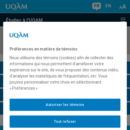
FR
EN
Étudier à l'UQAM
COURS
//
MBA8939
Marketing entrepreneurial
Préférences en matière de témoins
Nous utilisons des témoins (cookies) afin de collecter des
informations qui nous permettent d’améliorer votre
Description du cours
expérience sur le site, de vous proposer des contenus vidéo,
d’analyser les statistiques de fréquentation, etc. Vous
Horaire - Été 2026
pouvez personnaliser votre choix en sélectionnant
« Préférences ».
Horaire - Automne 2026
Autoriser les témoins
Horaire - Hiver 2027
Tout refuser