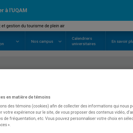
er à l'UQAM
et gestion du tourisme de plein air
Calendriers
Nos
campus
En savoir pl
ion
universitaires
OURS
//
MDT8135
-
Enjeux et ges
plein air
es en matière de témoins
sons des témoins (cookies) afin de collecter des informations qui nous 
r votre expérience sur le site, de vous proposer des contenus vidéo, d’a
Description
Horaire - Été 2026
Horaire
es de fréquentation, etc. Vous pouvez personnaliser votre choix en séle
ces ».