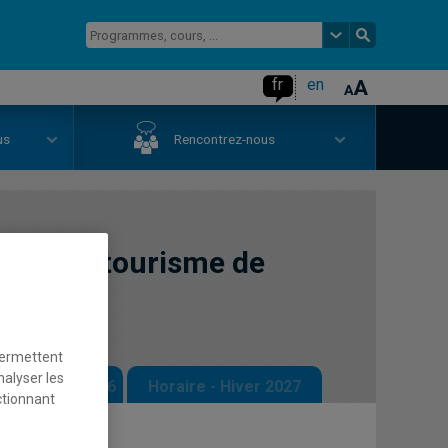
fr
en
us
Rencontrez-nous
tion du tourisme de
permettent
nalyser les
 - Automne 2026
Horaire - Hiver 2027
ctionnant