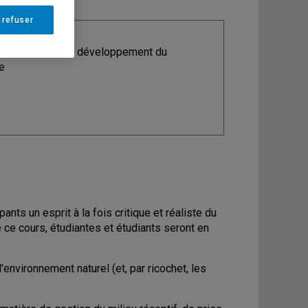
 refuser
ine
: Maîtrise en développement du
e
ants un esprit à la fois critique et réaliste du
e ce cours, étudiantes et étudiants seront en
'environnement naturel (et, par ricochet, les