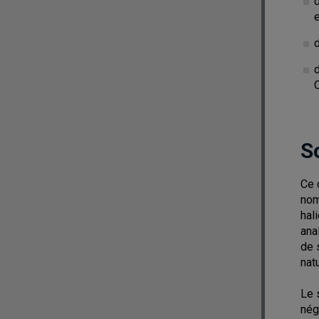
d
d
d
S
Ce 
nom
hal
ana
de 
nat
Le 
nég