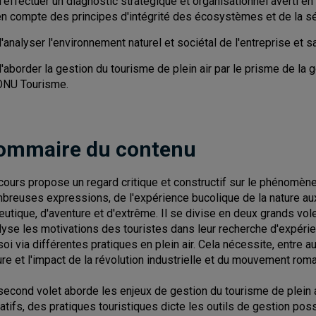
'effectuer un diagnostic stratégique et organisationnel averti en
en compte des principes d'intégrité des écosystèmes et de la séc
'analyser l'environnement naturel et sociétal de l'entreprise et
'aborder la gestion du tourisme de plein air par le prisme de la
ONU Tourisme.
ommaire du contenu
cours propose un regard critique et constructif sur le phénomène
breuses expressions, de l'expérience bucolique de la nature au
ieutique, d'aventure et d'extrême. Il se divise en deux grands vole
lyse les motivations des touristes dans leur recherche d'expér
soi via différentes pratiques en plein air. Cela nécessite, entre a
ure et l'impact de la révolution industrielle et du mouvement rom
second volet aborde les enjeux de gestion du tourisme de plein a
atifs, des pratiques touristiques dicte les outils de gestion poss