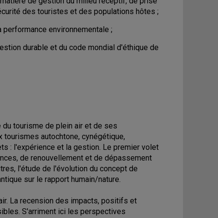
 matière de gestion du milieu réceptif, de prise
urité des touristes et des populations hôtes ;
 sa performance environnementale ;
 gestion durable et du code mondial d'éthique de
 du tourisme de plein air et de ses
x tourismes autochtone, cynégétique,
ts : l'expérience et la gestion. Le premier volet
iences, de renouvellement et de dépassement
utres, l'étude de l'évolution du concept de
antique sur le rapport humain/nature.
ir. La recension des impacts, positifs et
ibles. S'arriment ici les perspectives