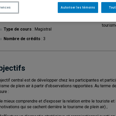
érences
Autoriser les témoins
Tout
Cycle
: 2
Discipl
tourism
Type de cours
: Magistral
Nombre de crédits
: 3
bjectifs
bjectif central est de développer chez les participantes et particip
risme de plein air à partir d'observations rapportées. Au terme d
ure :
e mieux comprendre et d'exposer la relation entre le touriste et l
otivations qui se cachent derrière le tourisme de plein air) ;