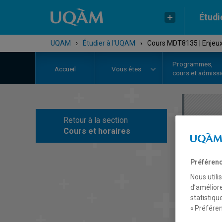
Étudi
UQAM
›
Étudier à l'UQAM
›
Cours MDT8135 | Enjeux 
Programmes,
Accueil
Vous êtes
cours et admiss
Retour à la section
C
Cours et horaires
Préférenc
Nous utili
d’améliore
statistiqu
« Préféren