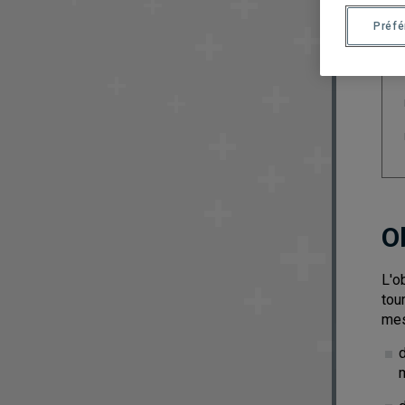
Préf
O
L'o
tou
mes
d
m