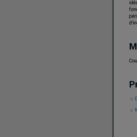
idé
fon
pér
d'i
M
Cou
P