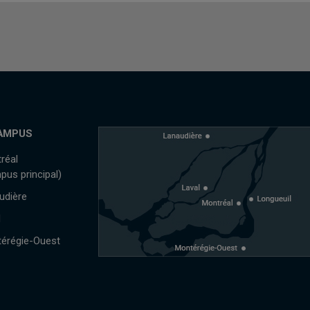
AMPUS
réal
pus principal)
udière
l
érégie-Ouest