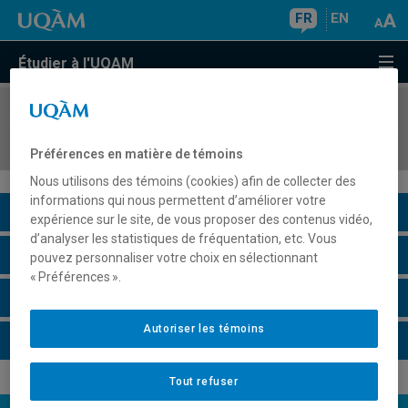
FR
EN
Étudier à l'UQAM
COURS
//
MDT8215
Gouvernance des territoires touristiques
Préférences en matière de témoins
Nous utilisons des témoins (cookies) afin de collecter des
informations qui nous permettent d’améliorer votre
Description du cours
expérience sur le site, de vous proposer des contenus vidéo,
d’analyser les statistiques de fréquentation, etc. Vous
Horaire - Été 2026
pouvez personnaliser votre choix en sélectionnant
« Préférences ».
Horaire - Automne 2026
Autoriser les témoins
Horaire - Hiver 2027
Tout refuser