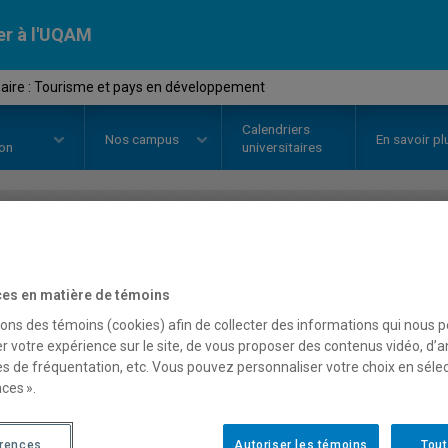
er à l'UQAM
ire : Tourisme et pays en développement
Calendriers
Nos
campus
En savoir pl
ion
universitaires
OURS
//
MDT8436
-
Séminaire : T
es en matière de témoins
développement
sons des témoins (cookies) afin de collecter des informations qui nous 
r votre expérience sur le site, de vous proposer des contenus vidéo, d’a
es de fréquentation, etc. Vous pouvez personnaliser votre choix en séle
Description
Horaire - Été 2026
Horaire
ces ».
érences
Autoriser les témoins
Tout