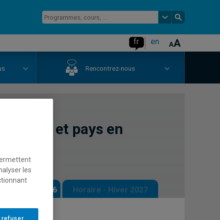
fr
en
us
Rencontrez-nous
ourisme et pays en
permettent
nalyser les
ctionnant
 - Automne 2026
Horaire - Hiver 2027
 refuser