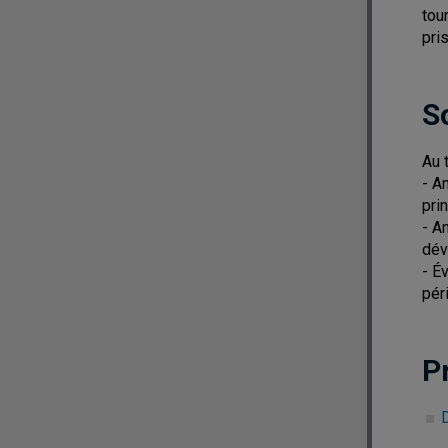
tou
pri
S
Au 
- A
pri
- A
dév
- É
pér
P