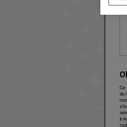
O
Ce 
du 
mon
s'i
sen
à l
cod