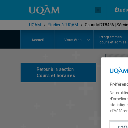
Étudi
UQAM
›
Étudier à l'UQAM
›
Cours MDT8436 | Sémina
Programmes,
Accueil
Vous êtes
cours et admiss
Retour à la section
C
Cours et horaires
Préférenc
Nous utili
d’améliore
statistiqu
« Préféren
Préf