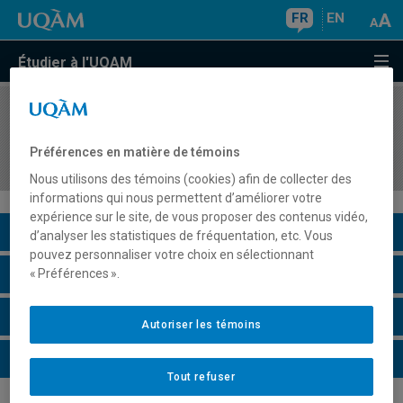
FR
EN
Étudier à l'UQAM
COURS
//
MDT8438
Séminaire : Création et valorisation des sites
Préférences en matière de témoins
touristiques
Nous utilisons des témoins (cookies) afin de collecter des
informations qui nous permettent d’améliorer votre
expérience sur le site, de vous proposer des contenus vidéo,
Description du cours
d’analyser les statistiques de fréquentation, etc. Vous
pouvez personnaliser votre choix en sélectionnant
Horaire - Été 2026
« Préférences ».
Horaire - Automne 2026
Autoriser les témoins
Horaire - Hiver 2027
Tout refuser