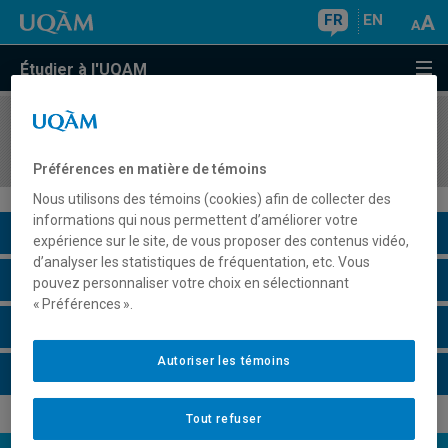
FR
EN
Étudier à l'UQAM
COURS
//
MDT8439
Séminaire : Patrimoine et tourisme
Préférences en matière de témoins
Nous utilisons des témoins (cookies) afin de collecter des
informations qui nous permettent d’améliorer votre
Description du cours
expérience sur le site, de vous proposer des contenus vidéo,
d’analyser les statistiques de fréquentation, etc. Vous
Horaire - Été 2026
pouvez personnaliser votre choix en sélectionnant
« Préférences ».
Horaire - Automne 2026
Autoriser les témoins
Horaire - Hiver 2027
Tout refuser