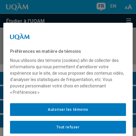
FR
EN
Étudier à l'UQAM
COURS
//
MEA8620
Didactique des arts plastiques II :
Préférences en matière de témoins
expérimentation et analyse
Nous utilisons des témoins (cookies) afin de collecter des
informations qui nous permettent d’améliorer votre
expérience sur le site, de vous proposer des contenus vidéo,
Description du cours
d’analyser les statistiques de fréquentation, etc. Vous
pouvez personnaliser votre choix en sélectionnant
Horaire - Été 2026
« Préférences ».
Horaire - Automne 2026
Autoriser les témoins
Horaire - Hiver 2027
Tout refuser