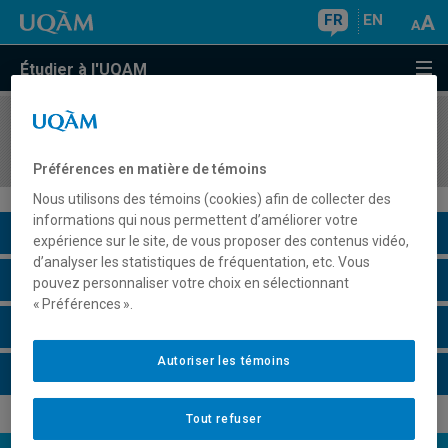
FR
EN
Étudier à l'UQAM
COURS
//
MET1105
La gestion et les systèmes d'information
Préférences en matière de témoins
Nous utilisons des témoins (cookies) afin de collecter des
informations qui nous permettent d’améliorer votre
Description du cours
expérience sur le site, de vous proposer des contenus vidéo,
d’analyser les statistiques de fréquentation, etc. Vous
Horaire - Été 2026
pouvez personnaliser votre choix en sélectionnant
« Préférences ».
Horaire - Automne 2026
Autoriser les témoins
Horaire - Hiver 2027
Tout refuser